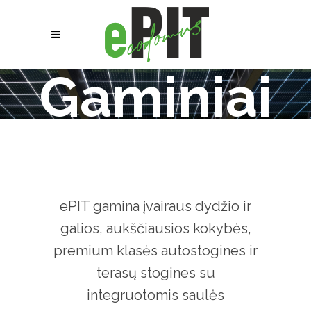
Gaminiai
ePIT gamina įvairaus dydžio ir
galios, aukščiausios kokybės,
premium klasės autostogines ir
terasų stogines su
integruotomis saulės