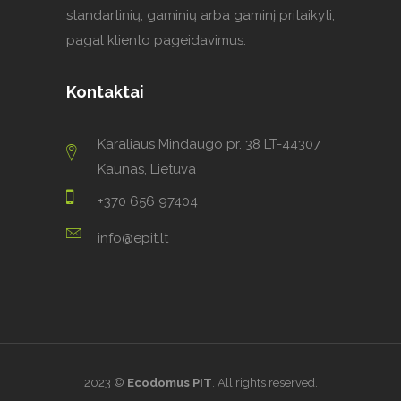
standartinių, gaminių arba gaminį pritaikyti,
pagal kliento pageidavimus.
Kontaktai
Karaliaus Mindaugo pr. 38 LT-44307
Kaunas, Lietuva
+370 656 97404
info@epit.lt
2023 ©
Ecodomus PIT
.
All rights reserved.