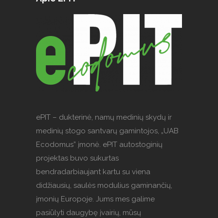
ePIT – dukterinė, namų medinių skydų ir
medinių stogo santvarų gamintojos, „UAB
Ecodomus” įmonė. ePIT autostoginių
projektas buvo sukurtas
bendradarbiaujant kartu su viena
didžiausių, saulės modulius gaminančių,
įmonių Europoje. Jums mes galime
pasiūlyti daugybę įvairių, mūsų