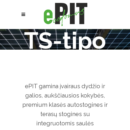
TS-tipo
ePIT gamina įvairaus dydžio ir
galios, aukščiausios kokybės,
premium klasės autostogines ir
terasų stogines su
integruotomis saulės