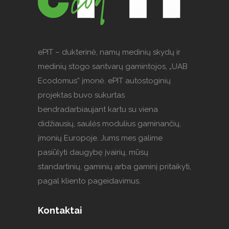
ePIT – dukterinė, namų medinių skydų ir
medinių stogo santvarų gamintojos, „UAB
Ecodomus” įmonė. ePIT autostoginių
projektas buvo sukurtas
bendradarbiaujant kartu su viena
didžiausių, saulės modulius gaminančių,
įmonių Europoje. Jums mes galime
pasiūlyti daugybę įvairių, mūsų
standartinių, gaminių arba gaminį pritaikyti,
pagal kliento pageidavimus.
Kontaktai