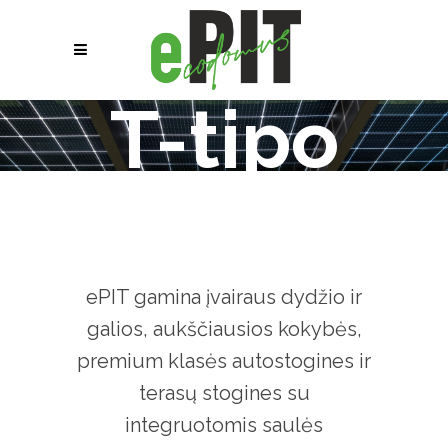
T-tipo
ePIT gamina įvairaus dydžio ir
galios, aukščiausios kokybės,
premium klasės autostogines ir
terasų stogines su
integruotomis saulės