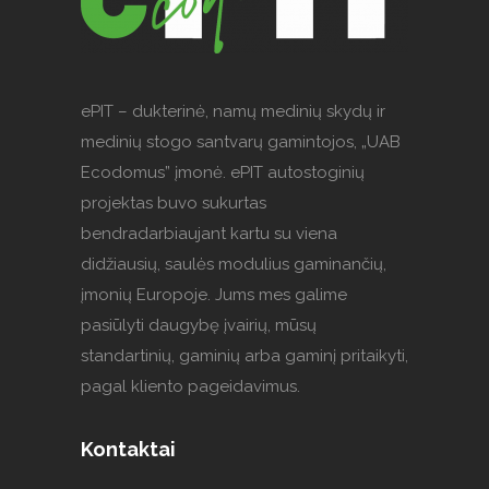
ePIT – dukterinė, namų medinių skydų ir
medinių stogo santvarų gamintojos, „UAB
Ecodomus” įmonė. ePIT autostoginių
projektas buvo sukurtas
bendradarbiaujant kartu su viena
didžiausių, saulės modulius gaminančių,
įmonių Europoje. Jums mes galime
pasiūlyti daugybę įvairių, mūsų
standartinių, gaminių arba gaminį pritaikyti,
pagal kliento pageidavimus.
Kontaktai