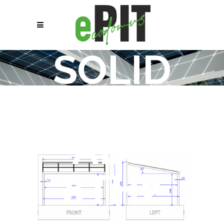
SOLID
ePIT
ALU
8TH2