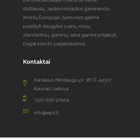
bendradarbiaujant kartu su viena
didžiausių, saulės modulius gaminančių,
įmonių Europoje. Jums mes galime
pasiūlyti daugybę įvairių, mūsų
standartinių, gaminių arba gaminį pritaikyti,
pagal kliento pageidavimus.
Kontaktai
Karaliaus Mindaugo pr. 38 LT-44307
Kaunas, Lietuva
+370 656 97404
info@epit.lt