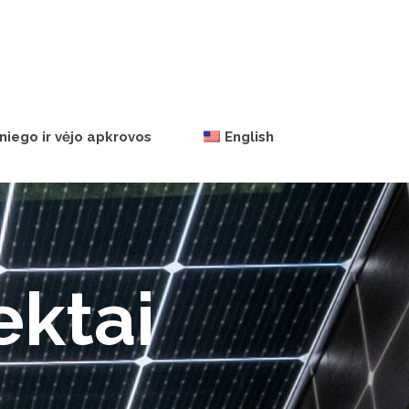
niego ir vėjo apkrovos
English
ektai