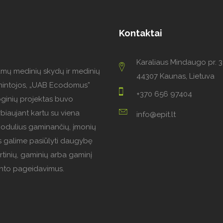
Kontaktai
Karaliaus Mindaugo pr. 3
amų medinių skydų ir medinių
44307 Kaunas, Lietuva
mintojos, „UAB Ecodomus”
+370 656 97404
oginių projektas buvo
biaujant kartu su viena
info@epit.lt
modulius gaminančių, įmonių
 galime pasiūlyti daugybę
rtinių, gaminių arba gaminį
iento pageidavimus.