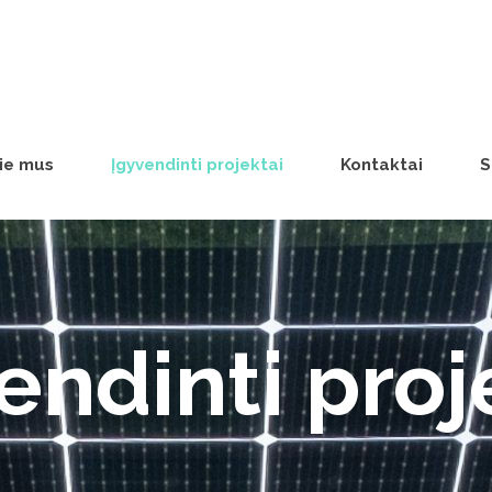
ie mus
Įgyvendinti projektai
Kontaktai
S
endinti proj