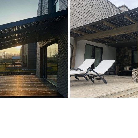
Solid ePIT ALU-10TH2,
Solid ePIT GL-10TH2-
,,Zatorskio vilos”,
160-3, Kaunas, Lietuva
Kaunas, Lietuva
Įgyvendinti Projektai
Įgyvendinti Projektai