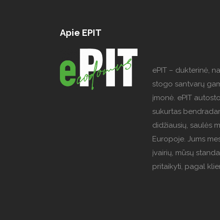
Apie EPIT
ePIT – dukterinė, n
stogo santvarų ga
įmonė. ePIT autost
sukurtas bendradar
didžiausių, saulės 
Europoje. Jums mes
įvairių, mūsų standa
pritaikyti, pagal kl