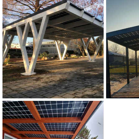
Solid ePIT 18V160-3,
Baden-Baden, Vokietija
Įgyvendinti Projektai