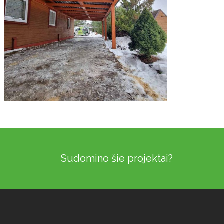
Solid ePIT GL-28TH2-
160-5, Naujieji Šaminiai,
Lietuva
Įgyvendinti Projektai
Sudomino šie projektai?