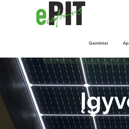
Gaminiai
Ap
Įgyv