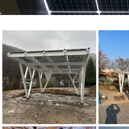
ePIT 12V120-5, Werdohl,
Vokietija
Įgyvendinti Projektai