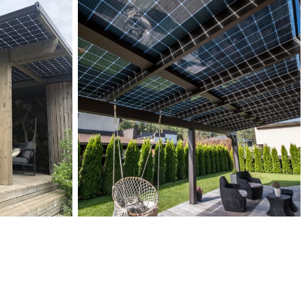
Solid ePIT GL-14TH2-
160-7, Vilnius, Lietuva