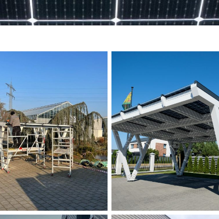
Solid ePIT 12V120-3,
Solid ePIT 15V160-3,
Parodinė, Vokietija
Klaipėda, Lietuva