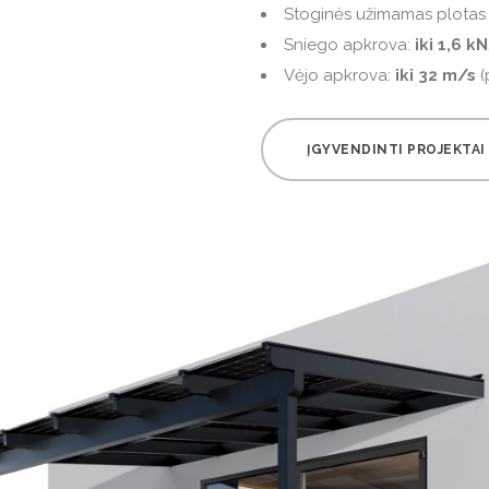
Stoginės užimamas plotas –
Sniego apkrova:
iki 1,6 
Vėjo apkrova:
iki 32 m/s
(
ĮGYVENDINTI PROJEKTAI