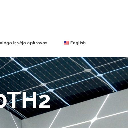
niego ir vėjo apkrovos
English
10TH2