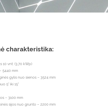
ė charakteristika:
s 10 vnt. (3,70 kWp)
s – 5440 mm
ginės gylis nuo sienos – 3524 mm
 5° iki 15°
enos – 3100 mm
iekinės sijos nuo grunto – 2200 mm