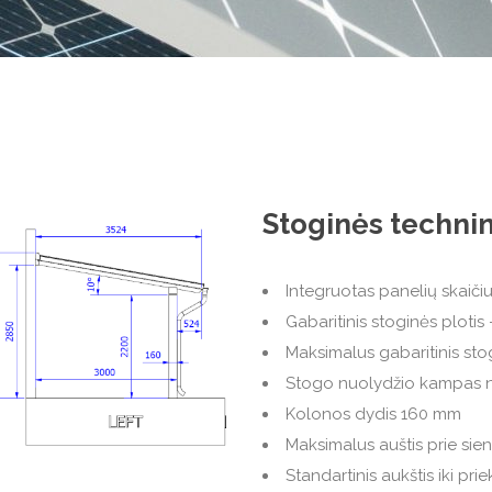
Stoginės technin
Integruotas panelių skaičiu
Gabaritinis stoginės ploti
Maksimalus gabaritinis sto
Stogo nuolydžio kampas nuo
Kolonos dydis 160 mm
Maksimalus auštis prie si
Standartinis aukštis iki pr