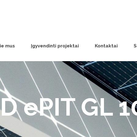
ie mus
Įgyvendinti projektai
Kontaktai
S
D ePIT GL 