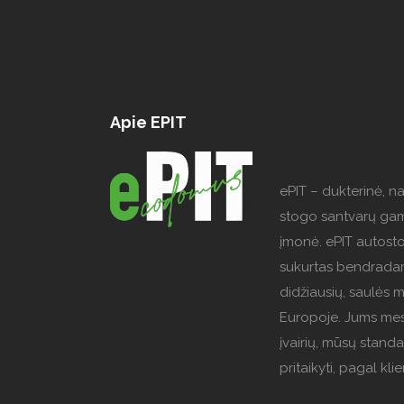
Apie EPIT
ePIT – dukterinė, n
stogo santvarų ga
įmonė. ePIT autost
sukurtas bendradar
didžiausių, saulės 
Europoje. Jums mes
įvairių, mūsų standa
pritaikyti, pagal kl