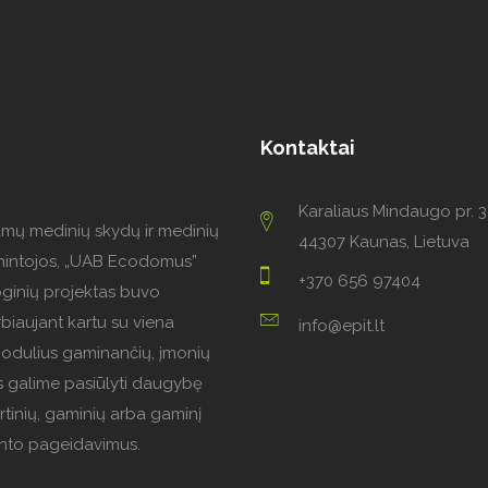
Kontaktai
Karaliaus Mindaugo pr. 3
amų medinių skydų ir medinių
44307 Kaunas, Lietuva
mintojos, „UAB Ecodomus”
+370 656 97404
oginių projektas buvo
biaujant kartu su viena
info@epit.lt
modulius gaminančių, įmonių
 galime pasiūlyti daugybę
rtinių, gaminių arba gaminį
iento pageidavimus.