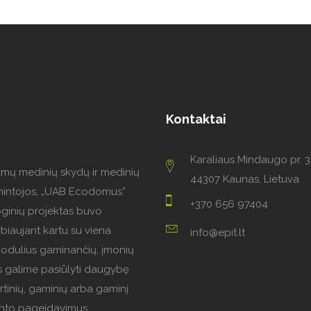
Kontaktai
Karaliaus Mindaugo pr. 3
amų medinių skydų ir medinių
44307 Kaunas, Lietuva
mintojos, „UAB Ecodomus”
+370 656 97404
oginių projektas buvo
biaujant kartu su viena
info@epit.lt
modulius gaminančių, įmonių
 galime pasiūlyti daugybę
rtinių, gaminių arba gaminį
iento pageidavimus.