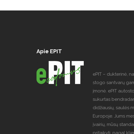
Apie EPIT
ePIT – dukterinė, n
stogo santvarų ga
įmonė. ePIT autost
sukurtas bendradar
didžiausių, saulės 
Europoje. Jums mes
įvairių, mūsų standa
pritaikyti, pagal kl