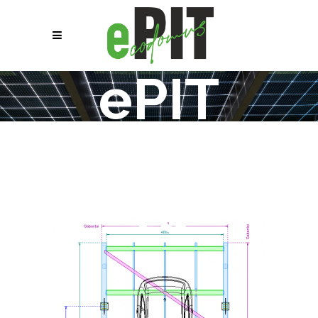
ePIT
Solid
16